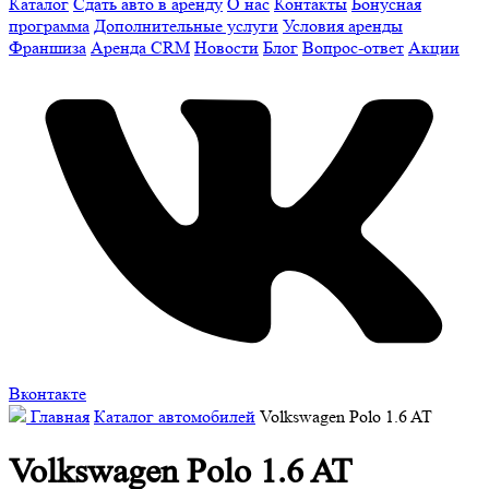
Каталог
Сдать авто в аренду
О нас
Контакты
Бонусная
программа
Дополнительные услуги
Условия аренды
Франшиза
Аренда CRM
Новости
Блог
Вопрос-ответ
Акции
Вконтакте
Главная
Каталог автомобилей
Volkswagen Polo 1.6 AT
Volkswagen Polo 1.6 AT